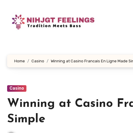
Skip
to
content
Home
Casino
Winning at Casino Francais En Ligne Made S
Casino
Winning at Casino Fr
Simple