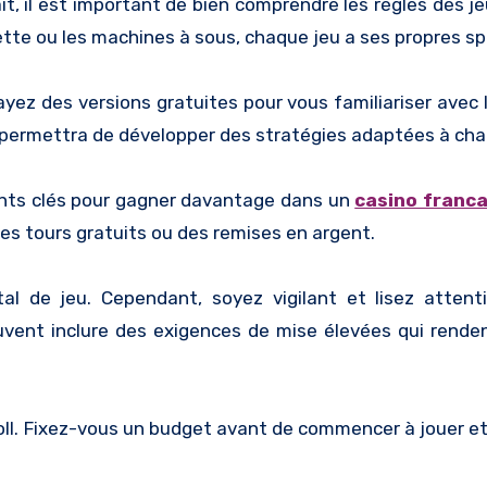
ît, il est important de bien comprendre les règles des j
lette ou les machines à sous, chaque jeu a ses propres spé
ssayez des versions gratuites pour vous familiariser avec
s permettra de développer des stratégies adaptées à cha
nts clés pour gagner davantage dans un
casino franca
es tours gratuits ou des remises en argent.
al de jeu. Cependant, soyez vigilant et lisez attent
vent inclure des exigences de mise élevées qui rendent 
roll. Fixez-vous un budget avant de commencer à jouer e