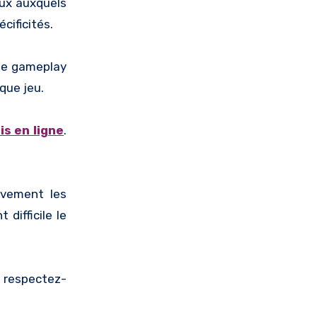
eux auxquels
cificités.
 le gameplay
que jeu.
is en ligne
.
ivement les
difficile le
t respectez-