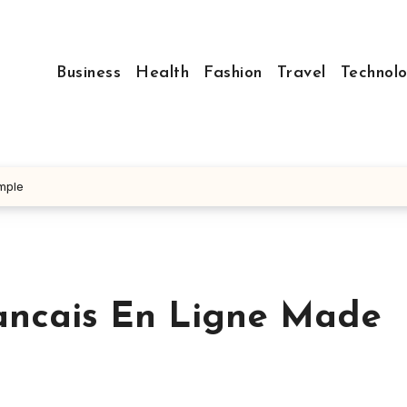
Business
Health
Fashion
Travel
Technol
imple
ancais En Ligne Made