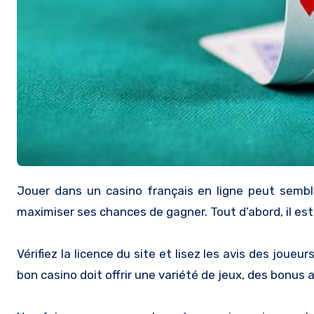
Jouer dans un casino français en ligne peut sembler intimidant pour certains, mais il existe des moyens simples de
maximiser ses chances de gagner. Tout d’abord, il est e
Vérifiez la licence du site et lisez les avis des joue
bon casino doit offrir une variété de jeux, des bonus a