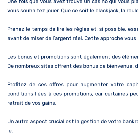
Une fois que vous avez trouvé un casino qui vous pla
vous souhaitez jouer. Que ce soit le blackjack, la rou
Prenez le temps de lire les règles et, si possible, e
avant de miser de l’argent réel. Cette approche vou
Les bonus et promotions sont également des éléme
De nombreux sites offrent des bonus de bienvenue, d
Profitez de ces offres pour augmenter votre capit
conditions liées à ces promotions, car certaines peu
retrait de vos gains.
Un autre aspect crucial est la gestion de votre bank
le.