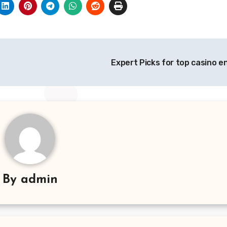
Expert Picks for top casino e
By
admin