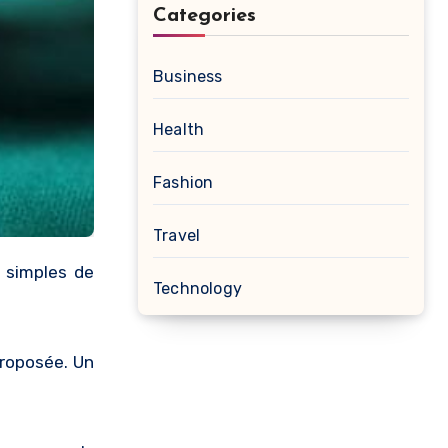
Categories
Business
Health
Fashion
Travel
Technology
 proposée. Un