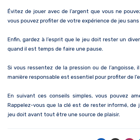
Évitez de jouer avec de l’argent que vous ne pouvez
vous pouvez profiter de votre expérience de jeu sans
Enfin, gardez à l’esprit que le jeu doit rester un di
quand il est temps de faire une pause.
Si vous ressentez de la pression ou de l’angoisse, i
manière responsable est essentiel pour profiter de l’
En suivant ces conseils simples, vous pouvez amé
Rappelez-vous que la clé est de rester informé, de j
jeu doit avant tout être une source de plaisir.