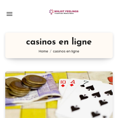
Skip
to
content
casinos en ligne
Home
casinos en ligne