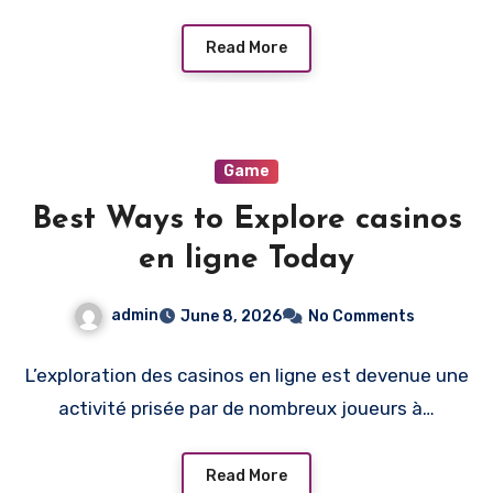
Read More
Game
Best Ways to Explore casinos
en ligne Today
admin
June 8, 2026
No Comments
L’exploration des casinos en ligne est devenue une
activité prisée par de nombreux joueurs à…
Read More