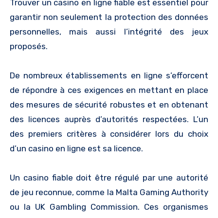
Trouver un casino en ligne fiable est essentiel pour
garantir non seulement la protection des données
personnelles, mais aussi l’intégrité des jeux
proposés.
De nombreux établissements en ligne s’efforcent
de répondre à ces exigences en mettant en place
des mesures de sécurité robustes et en obtenant
des licences auprès d’autorités respectées. L’un
des premiers critères à considérer lors du choix
d’un casino en ligne est sa licence.
Un casino fiable doit être régulé par une autorité
de jeu reconnue, comme la Malta Gaming Authority
ou la UK Gambling Commission. Ces organismes