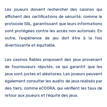
Les joueurs doivent rechercher des casinos qui
affichent des certifications de sécurité, comme le
protocole SSL, garantissant que leurs informations
sont protégées contre les accès non autorisés. En
outre, l’expérience de jeu doit être à la fois
divertissante et équitable.
Les casinos fiables proposent des jeux provenant
de fournisseurs réputés, ce qui garantit que les
jeux sont justes et aléatoires. Les joueurs peuvent
également consulter les audits de jeux réalisés par
des tiers, comme eCOGRA, qui vérifient les taux de
retour aux joueurs et l’équité des jeux.