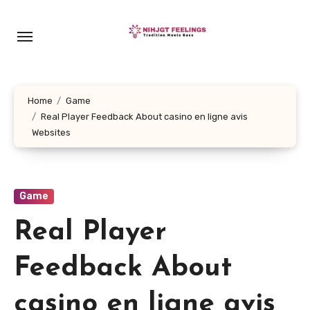
Skip
to
content
Home
Game
Real Player Feedback About casino en ligne avis
Websites
Game
Real Player
Feedback About
casino en ligne avis