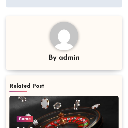
By
admin
Related Post
Game