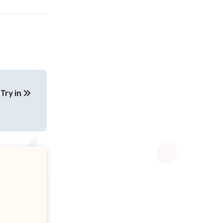
 Try in