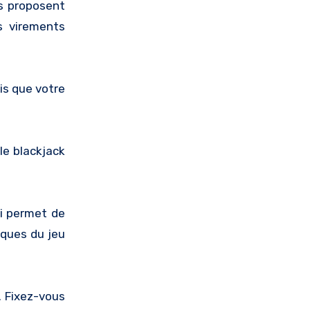
os proposent
s virements
is que votre
le blackjack
ui permet de
iques du jeu
. Fixez-vous