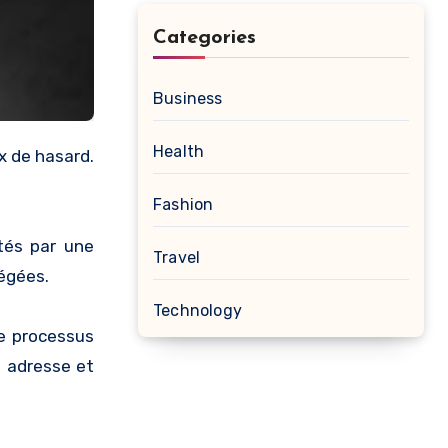
Categories
Business
Health
Fashion
ntés par une
Travel
tégées.
Technology
Ce processus
e adresse et