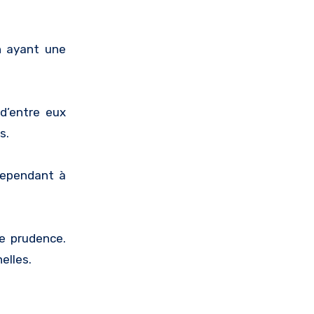
En ayant une
 d’entre eux
s.
cependant à
de prudence.
elles.