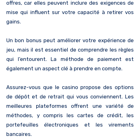
offres, car elles peuvent inclure des exigences de
mise qui influent sur votre capacité à retirer vos
gains.
Un bon bonus peut améliorer votre expérience de
jeu, mais il est essentiel de comprendre les règles
qui l’entourent. La méthode de paiement est
également un aspect clé à prendre en compte.
Assurez-vous que le casino propose des options
de dépôt et de retrait qui vous conviennent. Les
meilleures plateformes offrent une variété de
méthodes, y compris les cartes de crédit, les
portefeuilles électroniques et les virements
bancaires.