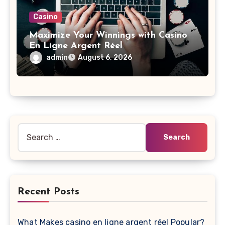
Casino
Maximize Your Winnings with Casino
En Ligne Argent Réel
admin
August 6, 2026
Search
for:
Recent Posts
What Makes casino en ligne argent réel Popular?