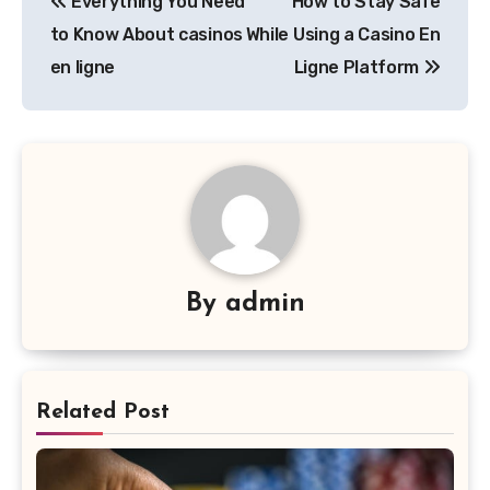
Everything You Need
How to Stay Safe
navigation
to Know About casinos
While Using a Casino En
en ligne
Ligne Platform
By
admin
Related Post