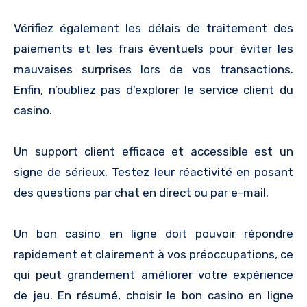
Vérifiez également les délais de traitement des
paiements et les frais éventuels pour éviter les
mauvaises surprises lors de vos transactions.
Enfin, n’oubliez pas d’explorer le service client du
casino.
Un support client efficace et accessible est un
signe de sérieux. Testez leur réactivité en posant
des questions par chat en direct ou par e-mail.
Un bon casino en ligne doit pouvoir répondre
rapidement et clairement à vos préoccupations, ce
qui peut grandement améliorer votre expérience
de jeu. En résumé, choisir le bon casino en ligne