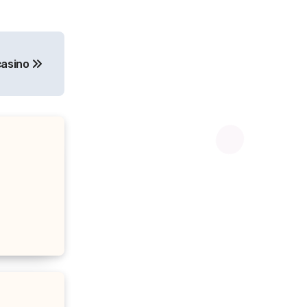
casino