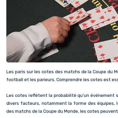
Les paris sur les cotes des matchs de la Coupe du Monde représentent une activité passionnante pour les amateurs de
football et les parieurs. Comprendre les cotes est e
Les cotes reflètent la probabilité qu’un événement
divers facteurs, notamment la forme des équipes, les
des matchs de la Coupe du Monde, les cotes peuvent 