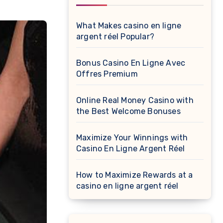
What Makes casino en ligne
argent réel Popular?
Bonus Casino En Ligne Avec
Offres Premium
Online Real Money Casino with
the Best Welcome Bonuses
Maximize Your Winnings with
Casino En Ligne Argent Réel
How to Maximize Rewards at a
casino en ligne argent réel