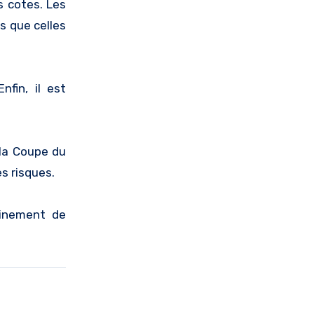
s cotes. Les
s que celles
fin, il est
 la Coupe du
s risques.
einement de