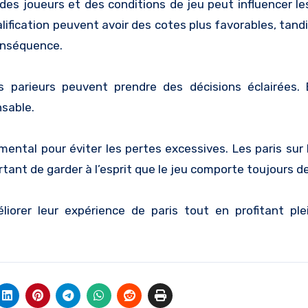
es joueurs et des conditions de jeu peut influencer le
ification peuvent avoir des cotes plus favorables, tandi
onséquence.
 parieurs peuvent prendre des décisions éclairées. En
sable.
amental pour éviter les pertes excessives. Les paris sur
tant de garder à l’esprit que le jeu comporte toujours de
liorer leur expérience de paris tout en profitant pl