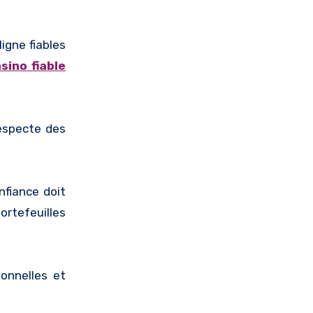
igne fiables
sino fiable
respecte des
nfiance doit
rtefeuilles
sonnelles et