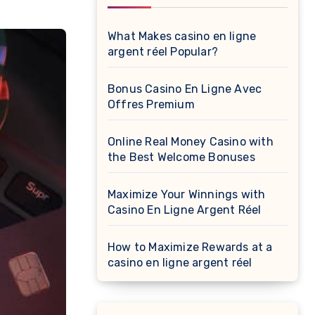
What Makes casino en ligne
argent réel Popular?
Bonus Casino En Ligne Avec
Offres Premium
Online Real Money Casino with
the Best Welcome Bonuses
Maximize Your Winnings with
Casino En Ligne Argent Réel
How to Maximize Rewards at a
casino en ligne argent réel