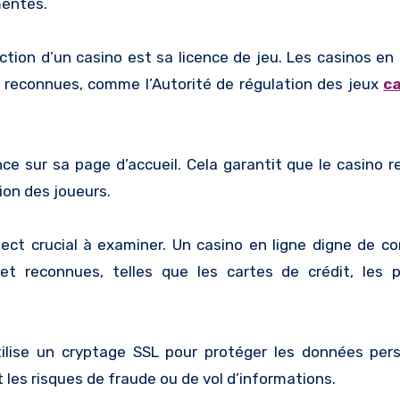
mentés.
tion d’un casino est sa licence de jeu. Les casinos en l
 reconnues, comme l’Autorité de régulation des jeux
ca
cence sur sa page d’accueil. Cela garantit que le casino 
ion des joueurs.
ct crucial à examiner. Un casino en ligne digne de co
 reconnues, telles que les cartes de crédit, les po
 utilise un cryptage SSL pour protéger les données per
 les risques de fraude ou de vol d’informations.