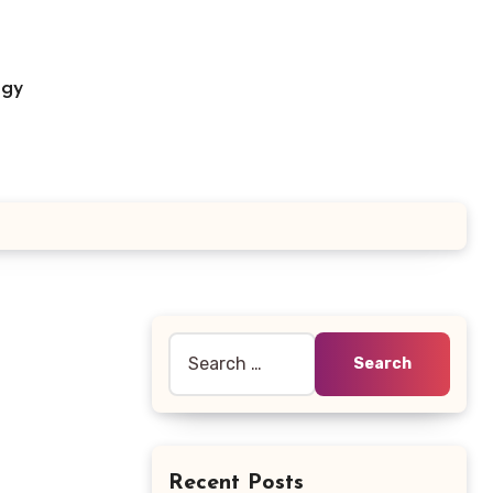
ogy
Search
for:
Recent Posts