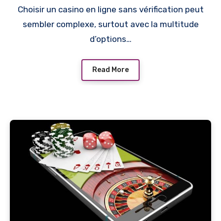
Choisir un casino en ligne sans vérification peut
sembler complexe, surtout avec la multitude
d’options…
Read More