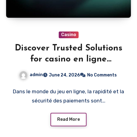
Casino
Discover Trusted Solutions
for casino en ligne
paiement rapide
admin
June 24, 2026
No Comments
Dans le monde du jeu en ligne, la rapidité et la
sécurité des paiements sont…
Read More