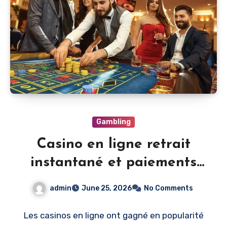
Gambling
Casino en ligne retrait
instantané et paiements
sécurisés
admin
June 25, 2026
No Comments
Les casinos en ligne ont gagné en popularité