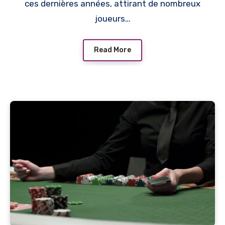
ces dernières années, attirant de nombreux
joueurs…
Read More