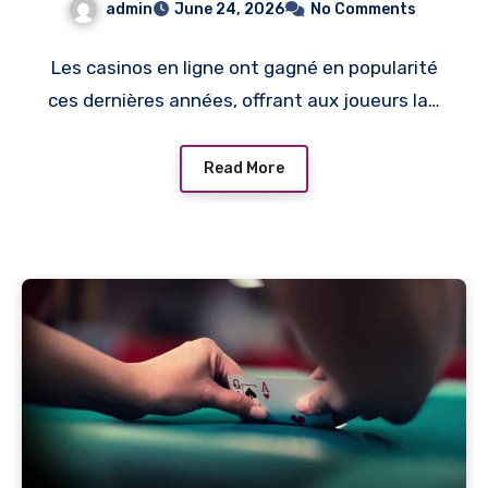
admin
June 24, 2026
No Comments
Les casinos en ligne ont gagné en popularité
ces dernières années, offrant aux joueurs la…
Read More