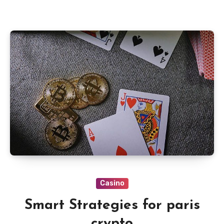
Casino
Smart Strategies for paris
crypto