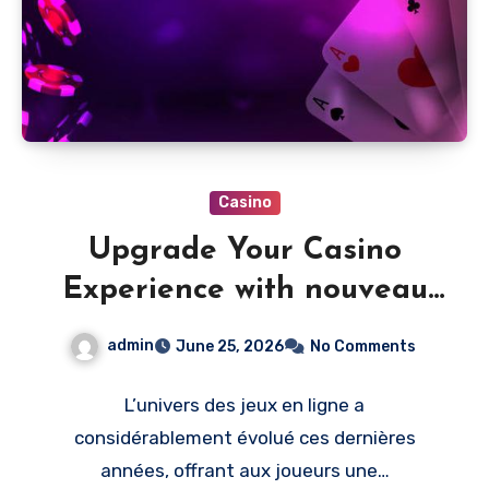
Casino
Upgrade Your Casino
Experience with nouveau
casino en ligne Choices
admin
June 25, 2026
No Comments
L’univers des jeux en ligne a
considérablement évolué ces dernières
années, offrant aux joueurs une…