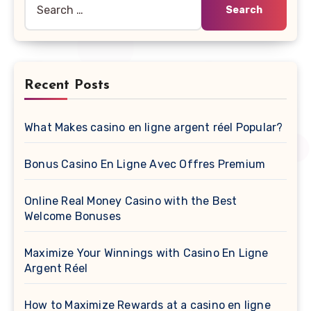
for:
Recent Posts
What Makes casino en ligne argent réel Popular?
Bonus Casino En Ligne Avec Offres Premium
Online Real Money Casino with the Best
Welcome Bonuses
Maximize Your Winnings with Casino En Ligne
Argent Réel
How to Maximize Rewards at a casino en ligne